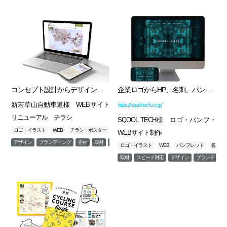
コンセプト設計からデザイン・webサイト制作へ
企業ロゴからHP、名刺、パンフレットまでトータルブランディング
新若草山自動車道様 WEBサイト
https://sqool-tech.co.jp/
リニューアル チラシ
SQOOL TECH様 ロゴ・パンフ・
ロゴ・イラスト
WEB
チラシ・ポスター
ホームページ
WEBサイト制作
デザイン
ブランディング
企画
取材
撮影
ロゴ・イラスト
WEB
パンフレット
名刺・
取材
スピード対応
デザイン
ブランディン