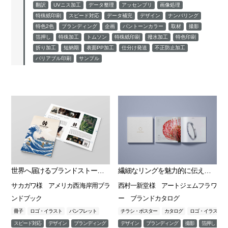
翻訳
UVニス加工
データ整理
アッセンブリ
画像処理
特殊紙印刷
スピード対応
データ補完
デザイン
ナンバリング
特色2色
ブランディング
企画
パントーンカラー
取材
撮影
箔押し
特殊加工
トムソン
特殊紙印刷
撥水加工
特色印刷
折り加工
短納期
表面PP加工
仕分け発送
不正防止加工
バリアブル印刷
サンプル
世界へ届けるブランドストーリーをパンフレットで表現
繊細なリングを魅力的に伝えるブランドカタログ
サカガワ様 アメリカ西海岸用ブラ
西村一新堂様 アートジェムフラワ
ンドブック
ー ブランドカタログ
冊子
ロゴ・イラスト
パンフレット
チラシ・ポスター
カタログ
ロゴ・イラスト
スピード対応
デザイン
ブランディング
画像処理
デザイン
特殊紙印刷
ブランディング
撮影
箔押し