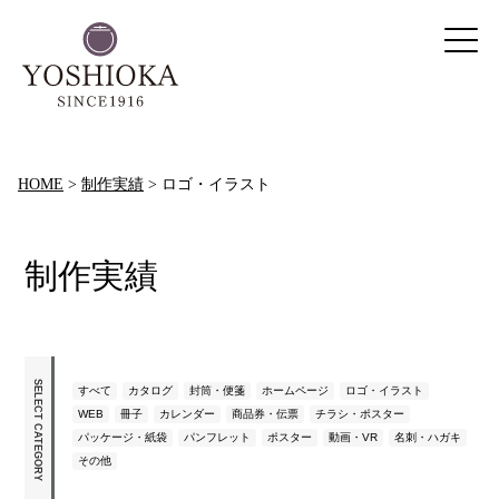
HOME
>
制作実績
>
ロゴ・イラスト
制作実績
SELECT CATEGORY
すべて
カタログ
封筒・便箋
ホームページ
ロゴ・イラスト
WEB
冊子
カレンダー
商品券・伝票
チラシ・ポスター
パッケージ・紙袋
パンフレット
ポスター
動画・VR
名刺・ハガキ
その他