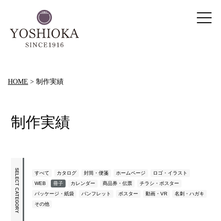
HOME
>
制作実績
制作実績
SELECT CATEGORY
すべて
カタログ
封筒・便箋
ホームページ
ロゴ・イラスト
WEB
冊子
カレンダー
商品券・伝票
チラシ・ポスター
パッケージ・紙袋
パンフレット
ポスター
動画・VR
名刺・ハガキ
その他