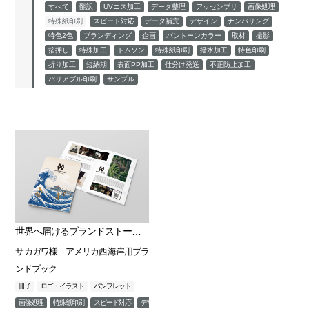
すべて
翻訳
UVニス加工
データ整理
アッセンブリ
画像処理
特殊紙印刷
スピード対応
データ補完
デザイン
ナンバリング
特色2色
ブランディング
企画
パントーンカラー
取材
撮影
箔押し
特殊加工
トムソン
特殊紙印刷
撥水加工
特色印刷
折り加工
短納期
表面PP加工
仕分け発送
不正防止加工
バリアブル印刷
サンプル
世界へ届けるブランドストーリーをパンフレットで表現
サカガワ様 アメリカ西海岸用ブラ
ンドブック
冊子
ロゴ・イラスト
パンフレット
画像処理
特殊紙印刷
スピード対応
デザイン
ブランディング