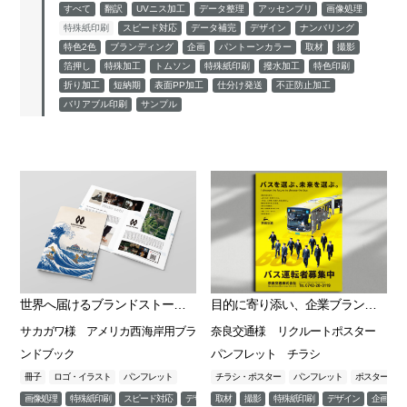
すべて
翻訳
UVニス加工
データ整理
アッセンブリ
画像処理
特殊紙印刷
スピード対応
データ補完
デザイン
ナンバリング
特色2色
ブランディング
企画
パントーンカラー
取材
撮影
箔押し
特殊加工
トムソン
特殊紙印刷
撥水加工
特色印刷
折り加工
短納期
表面PP加工
仕分け発送
不正防止加工
バリアブル印刷
サンプル
世界へ届けるブランドストーリーをパンフレットで表現
目的に寄り添い、企業ブランディングの一助となる成果物を
サカガワ様 アメリカ西海岸用ブラ
奈良交通様 リクルートポスター
ンドブック
パンフレット チラシ
冊子
ロゴ・イラスト
パンフレット
チラシ・ポスター
パンフレット
ポスター
画像処理
特殊紙印刷
スピード対応
デザイン
取材
ブランディング
撮影
特殊紙印刷
デザイン
企画