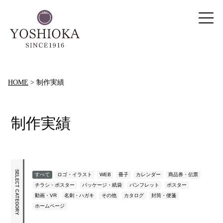
HOME
>
制作実績
制作実績
SELECT CATEGORY
すべて
ロゴ・イラスト
WEB
冊子
カレンダー
商品券・伝票
チラシ・ポスター
パッケージ・紙袋
パンフレット
ポスター
動画・VR
名刺・ハガキ
その他
カタログ
封筒・便箋
ホームページ