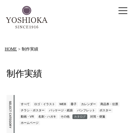
HOME
>
制作実績
制作実績
SELECT CATEGORY
すべて
ロゴ・イラスト
WEB
冊子
カレンダー
商品券・伝票
チラシ・ポスター
パッケージ・紙袋
パンフレット
ポスター
動画・VR
名刺・ハガキ
その他
カタログ
封筒・便箋
ホームページ