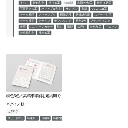
すべて
特色印刷
折り加工
短納期
表面PP加工
仕分け発送
不正防止加工
バリアブル印刷
サンプル
翻訳
UVニス加工
データ整理
アッセンブリ
画像処理
特殊紙印刷
スピード対応
データ補完
デザイン
ナンバリング
特色2色
ブランディング
企画
パントーンカラー
取材
撮影
箔押し
特殊加工
トムソン
特殊紙印刷
撥水加工
特色3色の高精細印刷を短納期で
ネクイノ 様
カタログ
スピード対応
特殊加工
短納期
特色2色
パントーンカラー