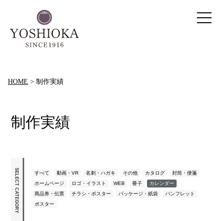
HOME
>
制作実績
制作実績
SELECT CATEGORY
すべて
動画・VR
名刺・ハガキ
その他
カタログ
封筒・便箋
ホームページ
ロゴ・イラスト
WEB
冊子
カレンダー
商品券・伝票
チラシ・ポスター
パッケージ・紙袋
パンフレット
ポスター