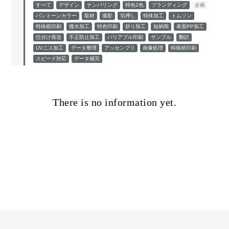
すべて
デザイン
ナンバリング
特色2色
ブランディング
企画
パントーンカラー
取材
撮影
箔押し
特殊加工
トムソン
特殊紙印刷
撥水加工
特色印刷
折り加工
短納期
表面PP加工
仕分け発送
不正防止加工
バリアブル印刷
サンプル
翻訳
UVニス加工
データ整理
アッセンブリ
画像処理
特殊紙印刷
スピード対応
データ補完
There is no information yet.