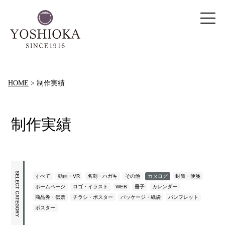
HOME
>
制作実績
制作実績
SELECT CATEGORY
すべて
動画・VR
名刺・ハガキ
その他
カタログ
封筒・便箋
ホームページ
ロゴ・イラスト
WEB
冊子
カレンダー
商品券・伝票
チラシ・ポスター
パッケージ・紙袋
パンフレット
ポスター