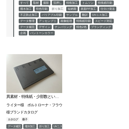
すべて
取材
撮影
箔押し
特殊加工
トムソン
特殊紙印刷
撥水加工
特色印刷
折り加工
短納期
表面PP加工
仕分け発送
不正防止加工
バリアブル印刷
サンプル
翻訳
UVニス加工
データ整理
アッセンブリ
画像処理
特殊紙印刷
スピード対応
データ補完
デザイン
ナンバリング
特色2色
ブランディング
企画
パントーンカラー
異素材・特殊紙・少部数という高難度仕様を乗り越え、 高級ブランドの世界観を“完全再現”
ライター様 ポルトローナ・フラウ
様ブランドカタログ
カタログ
冊子
データ補完
撥水加工
折り加工
UVニス加工
アッセンブリ
ブランディング
特殊加工