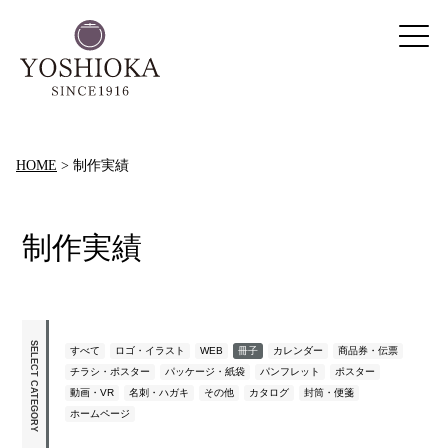
HOME
>
制作実績
制作実績
SELECT CATEGORY
すべて
ロゴ・イラスト
WEB
冊子
カレンダー
商品券・伝票
チラシ・ポスター
パッケージ・紙袋
パンフレット
ポスター
動画・VR
名刺・ハガキ
その他
カタログ
封筒・便箋
ホームページ