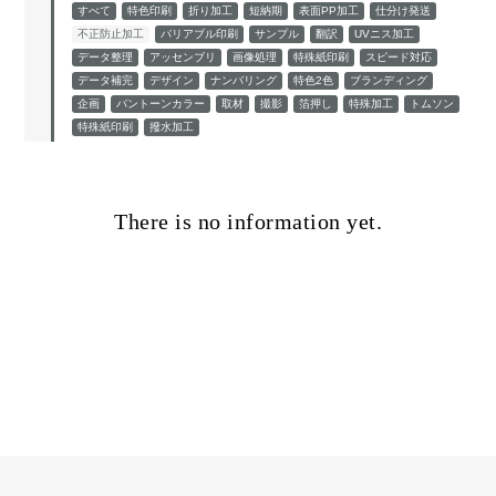
すべて
特色印刷
折り加工
短納期
表面PP加工
仕分け発送
不正防止加工
バリアブル印刷
サンプル
翻訳
UVニス加工
データ整理
アッセンブリ
画像処理
特殊紙印刷
スピード対応
データ補完
デザイン
ナンバリング
特色2色
ブランディング
企画
パントーンカラー
取材
撮影
箔押し
特殊加工
トムソン
特殊紙印刷
撥水加工
There is no information yet.