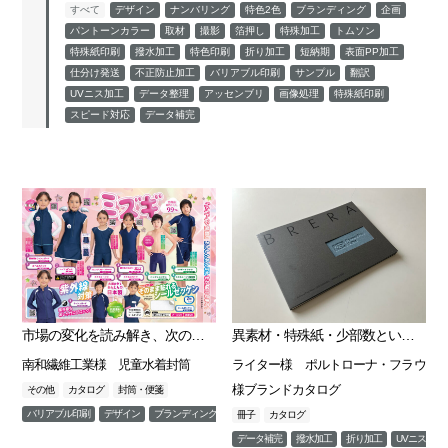
すべて
デザイン
ナンバリング
特色2色
ブランディング
企画
パントーンカラー
取材
撮影
箔押し
特殊加工
トムソン
特殊紙印刷
撥水加工
特色印刷
折り加工
短納期
表面PP加工
仕分け発送
不正防止加工
バリアブル印刷
サンプル
翻訳
UVニス加工
データ整理
アッセンブリ
画像処理
特殊紙印刷
スピード対応
データ補完
市場の変化を読み解き、次の提案へ。
異素材・特殊紙・少部数という高難度仕様を乗り越え、 高級ブランドの世界観を“完全再現”
南和繊維工業様 児童水着封筒
ライター様 ポルトローナ・フラウ
様ブランドカタログ
その他
カタログ
封筒・便箋
バリアブル印刷
デザイン
ブランディング
特殊加工
仕分け発送
冊子
カタログ
データ補完
撥水加工
折り加工
UVニス加工