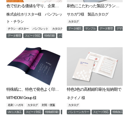
色で伝わる価値を守り、企業価値向上に貢献
刷色にこだわった製品ブランドカタログ
株式会社ホリスター様 パンフレッ
サカガワ様 製品カタログ
ト・チラシ
カタログ
データ補完
サンプル
データ整理
デザイン
チラシ・ポスター
パンフレット
カタログ
冊子
データ整理
スピード対応
特色印刷
パントーンカラー
特殊紙に、特色で発色よく印刷したい
特色3色の高精細印刷を短納期で
WITHDOM Group 様
ネクイノ 様
名刺・ハガキ
カタログ
封筒・便箋
カタログ
UVニス加工
スピード対応
特殊紙印刷
特色印刷
パントーンカラー
箔押し
スピード対応
特殊加工