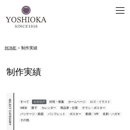
HOME
>
制作実績
制作実績
SELECT CATEGORY
すべて
カタログ
封筒・便箋
ホームページ
ロゴ・イラスト
WEB
冊子
カレンダー
商品券・伝票
チラシ・ポスター
パッケージ・紙袋
パンフレット
ポスター
動画・VR
名刺・ハガキ
その他