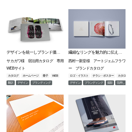
デザインを統一しブランド価値を一貫して伝える、専用カタログとWEBサイト
繊細なリングを魅力的に伝えるブランドカタログ
サカガワ様 宿泊用カタログ 専用
西村一新堂様 アートジェムフラワ
WEBサイト
ー ブランドカタログ
カタログ
ホームページ
冊子
WEB
ロゴ・イラスト
チラシ・ポスター
カタログ
翻訳
デザイン
ブランディング
デザイン
ブランディング
撮影
箔押し